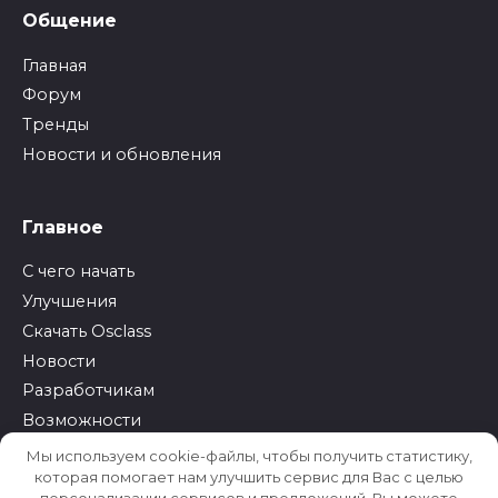
Общение
Главная
Форум
Тренды
Новости и обновления
Главное
С чего начать
Улучшения
Скачать Osclass
Новости
Разработчикам
Возможности
Демо
Мы используем cookie-файлы, чтобы получить статистику,
которая помогает нам улучшить сервис для Вас с целью
персонализации сервисов и предложений. Вы можете